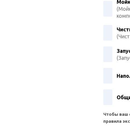
Мойк
(Мойк
комп
Чист
(Чист
Запу
(Запу
Напо
Общи
Чтобы ваш 
правила эк