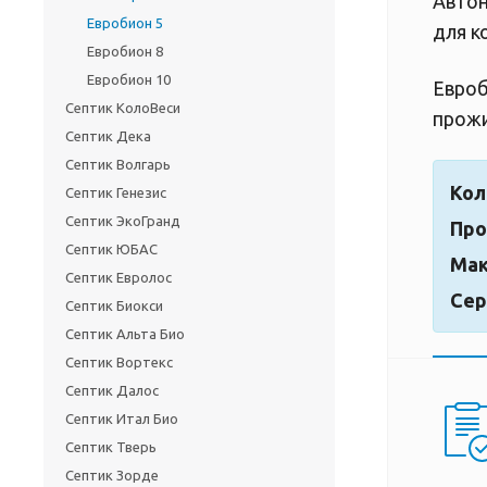
Автон
Евробион 5
для к
Евробион 8
Евробион 10
Евроб
Септик КолоВеси
прожи
Септик Дека
Септик Волгарь
Кол
Септик Генезис
Септик ЭкоГранд
Про
Септик ЮБАС
Мак
Септик Евролос
Сер
Септик Биокси
Септик Альта Био
Септик Вортекс
Септик Далос
Септик Итал Био
Септик Тверь
Септик Зорде