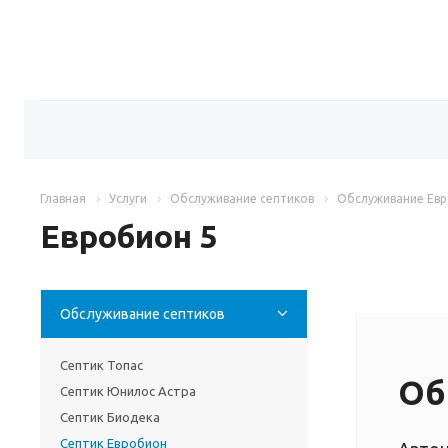
Главная
Услуги
Обслуживание септиков
Обслуживание Ев
Евробион 5
Обслуживание септиков
Септик Топас
Об
Септик Юнилос Астра
Септик Биодека
Септик Евробион