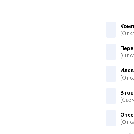
Комп
(Откл
Перв
(Отка
Илов
(Отка
Втор
(Съем
Отсе
(Отка