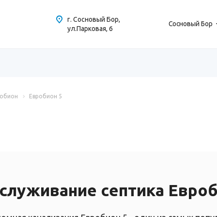
г. Сосновый Бор,
Сосновый Бор
ул.Парковая, 6
робион
Евробион 5
служивание септика Евроб