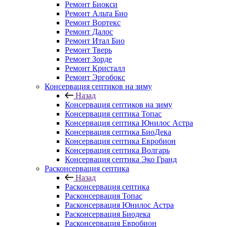
Ремонт Биокси
Ремонт Альта Био
Ремонт Вортекс
Ремонт Далос
Ремонт Итал Био
Ремонт Тверь
Ремонт Зорде
Ремонт Кристалл
Ремонт Эргобокс
Консервация септиков на зиму
Назад
Консервация септиков на зиму
Консервация септика Топас
Консервация септика Юнилос Астра
Консервация септика БиоДека
Консервация септика Евробион
Консервация септика Волгарь
Консервация септика Эко Гранд
Расконсервация септика
Назад
Расконсервация септика
Расконсервация Топас
Расконсервация Юнилос Астра
Расконсервация Биодека
Расконсервация Евробион