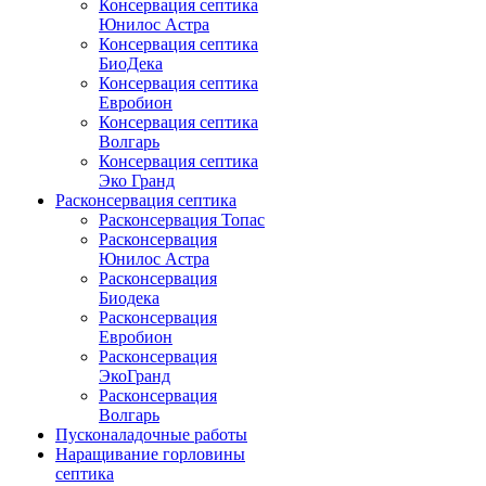
Консервация септика
Юнилос Астра
Консервация септика
БиоДека
Консервация септика
Евробион
Консервация септика
Волгарь
Консервация септика
Эко Гранд
Расконсервация септика
Расконсервация Топас
Расконсервация
Юнилос Астра
Расконсервация
Биодека
Расконсервация
Евробион
Расконсервация
ЭкоГранд
Расконсервация
Волгарь
Пусконаладочные работы
Наращивание горловины
септика