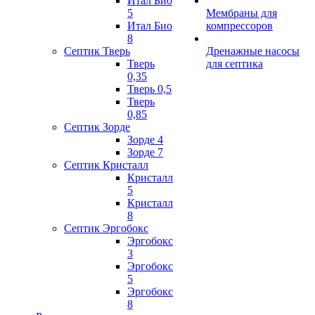
Итал Био
5
Мембраны для
Итал Био
компрессоров
8
Септик Тверь
Дренажные насосы
Тверь
для септика
0,35
Тверь 0,5
Тверь
0,85
Септик Зорде
Зорде 4
Зорде 7
Септик Кристалл
Кристалл
5
Кристалл
8
Септик Эргобокс
Эргобокс
3
Эргобокс
5
Эргобокс
8