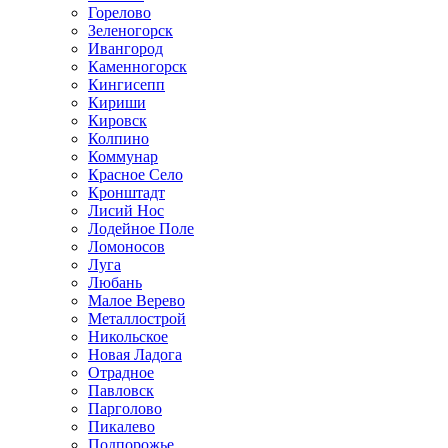
Горелово
Зеленогорск
Ивангород
Каменногорск
Кингисепп
Кириши
Кировск
Колпино
Коммунар
Красное Село
Кронштадт
Лисий Нос
Лодейное Поле
Ломоносов
Луга
Любань
Малое Верево
Металлострой
Никольское
Новая Ладога
Отрадное
Павловск
Парголово
Пикалево
Подпорожье