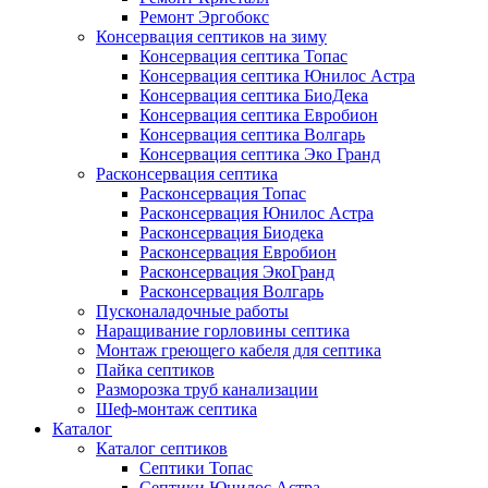
Ремонт Эргобокс
Консервация септиков на зиму
Консервация септика Топас
Консервация септика Юнилос Астра
Консервация септика БиоДека
Консервация септика Евробион
Консервация септика Волгарь
Консервация септика Эко Гранд
Расконсервация септика
Расконсервация Топас
Расконсервация Юнилос Астра
Расконсервация Биодека
Расконсервация Евробион
Расконсервация ЭкоГранд
Расконсервация Волгарь
Пусконаладочные работы
Наращивание горловины септика
Монтаж греющего кабеля для септика
Пайка септиков
Разморозка труб канализации
Шеф-монтаж септика
Каталог
Каталог септиков
Септики Топас
Септики Юнилос Астра