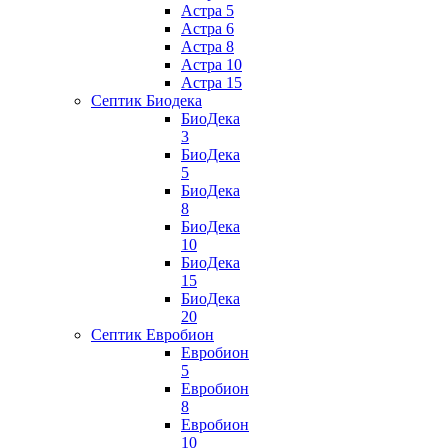
Астра 5
Астра 6
Астра 8
Астра 10
Астра 15
Септик Биодека
БиоДека
3
БиоДека
5
БиоДека
8
БиоДека
10
БиоДека
15
БиоДека
20
Септик Евробион
Евробион
5
Евробион
8
Евробион
10