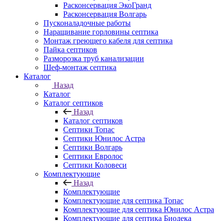
Расконсервация ЭкоГранд
Расконсервация Волгарь
Пусконаладочные работы
Наращивание горловины септика
Монтаж греющего кабеля для септика
Пайка септиков
Разморозка труб канализации
Шеф-монтаж септика
Каталог
Назад
Каталог
Каталог септиков
Назад
Каталог септиков
Септики Топас
Септики Юнилос Астра
Септики Волгарь
Септики Евролос
Септики Коловеси
Комплектующие
Назад
Комплектующие
Комплектующие для септика Топас
Комплектующие для септика Юнилос Астра
Комплектующие для септика Биодека