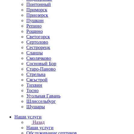
Понтонный
Приморск
Приозерск
Пушкин
Репино
Рощино
Светогорск
Сертолово
Сестрорецк
Сланцы
Смолячково
Сосновый Бор
Старо-Паново
Стрельна
Сясьстрой
Тихвин
Тосно
Угольная Гавань
Шлиссельбург
Шушары
Наши услуги
Назад
Наши услуги
Обслуживание септиков