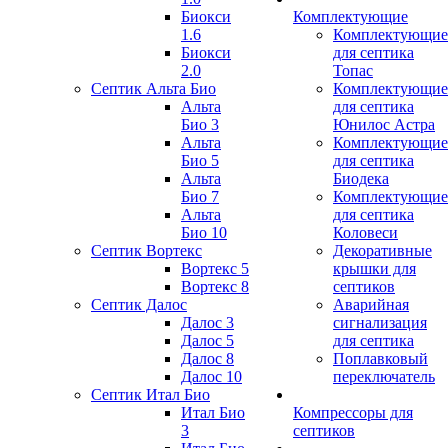
Биокси
Комплектующие
1.6
Комплектующие
Биокси
для септика
2.0
Топас
Септик Альта Био
Комплектующие
Альта
для септика
Био 3
Юнилос Астра
Альта
Комплектующие
Био 5
для септика
Альта
Биодека
Био 7
Комплектующие
Альта
для септика
Био 10
Коловеси
Септик Вортекс
Декоративные
Вортекс 5
крышки для
Вортекс 8
септиков
Септик Далос
Аварийная
Далос 3
сигнализация
Далос 5
для септика
Далос 8
Поплавковый
Далос 10
переключатель
Септик Итал Био
Итал Био
Компрессоры для
3
септиков