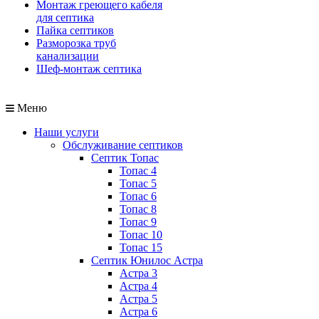
Монтаж греющего кабеля
для септика
Пайка септиков
Разморозка труб
канализации
Шеф-монтаж септика
Меню
Наши услуги
Обслуживание септиков
Септик Топас
Топас 4
Топас 5
Топас 6
Топас 8
Топас 9
Топас 10
Топас 15
Септик Юнилос Астра
Астра 3
Астра 4
Астра 5
Астра 6