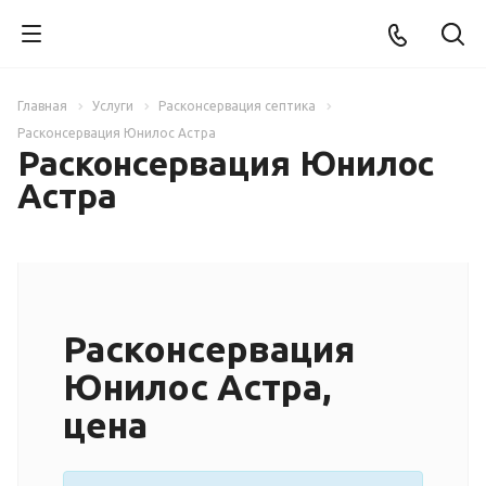
Главная
Услуги
Расконсервация септика
Расконсервация Юнилос Астра
Расконсервация Юнилос
Астра
Расконсервация
Юнилос Астра,
цена