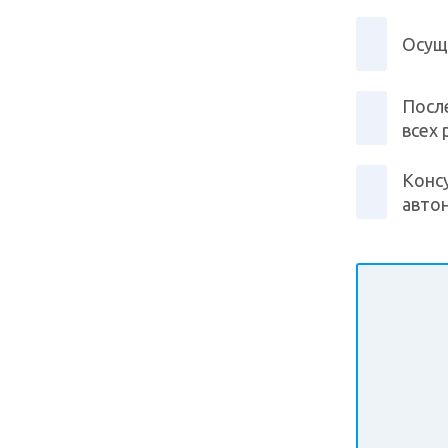
Осущ
После
всех
Консу
авто