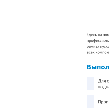
Здесь на по
профессиона
рамках пуск
всех компон
Выпол
Для 
подк
Прои