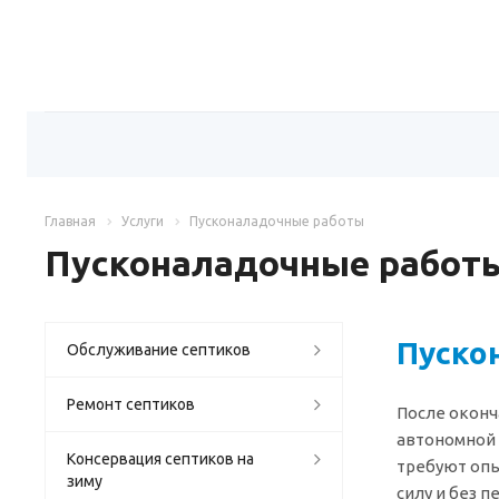
Главная
Услуги
Пусконаладочные работы
Пусконаладочные работ
Пуско
Обслуживание септиков
Ремонт септиков
После оконч
автономной 
Консервация септиков на
требуют опы
зиму
силу и без п